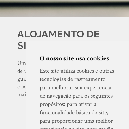
ALOJAMENTO DE
SITES
O nosso site usa cookies
Um "alojamento" significa a utilização
Este site utiliza cookies e outras
de um servidor de Internet para
guardar (alojar) um website, assim
tecnologias de rastreamento
como para realizar a gestão dos e-
para melhorar sua experiência
mails.
de navegação para os seguintes
propósitos:
para ativar a
funcionalidade básica do site
,
para proporcionar uma melhor