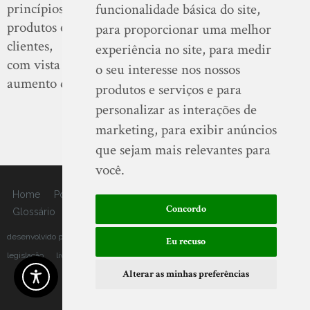
princípios e valores, da sua equipa, dos seus
funcionalidade básica do site
,
produtos e serviços e do relacionamento com os seus
para proporcionar uma melhor
clientes,
experiência no site
,
para medir
com vista ao reforço da reputação da empresa e ao
o seu interesse nos nossos
aumento do valor da marca.
produtos e serviços e para
personalizar as interações de
marketing
,
para exibir anúncios
que sejam mais relevantes para
você
.
Home
Portfólio
Soluções
Serviços
Sobre Nós
Blog
Concordo
Glossário
Contactos
desenvolvido por arkis
política de privacidade
política de cookies
Eu recuso
legislação
livro de reclamações
Alterar as minhas preferências