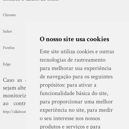
Chrome
Safari
O nosso site usa cookies
Firefox
Este site utiliza cookies e outras
tecnologias de rastreamento
Edge
para melhorar sua experiência
de navegação para os seguintes
Caso as definições de cookies do seu navegador
propósitos:
para ativar a
sejam alteradas, a sua experiência connosco não será
funcionalidade básica do site
,
monitorizada. Para saber mais informações relativas
para proporcionar uma melhor
ao controlo e eliminação de cookies, visite:
experiência no site
,
para medir
http://allaboutcookies.org.
o seu interesse nos nossos
produtos e serviços e para